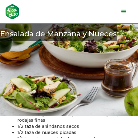
Ensalada de Manzana y Nueces
Ingredientes
4 tazas de lechugas mixtas
1 manzana grande Granny Smith o Honeycrisp, en
rodajas finas
1/2 taza de arándanos secos
1/2 taza de nueces picadas